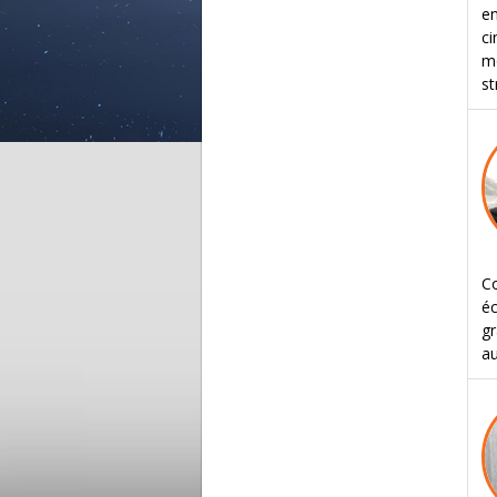
en
c
mo
st
Co
éc
gr
au