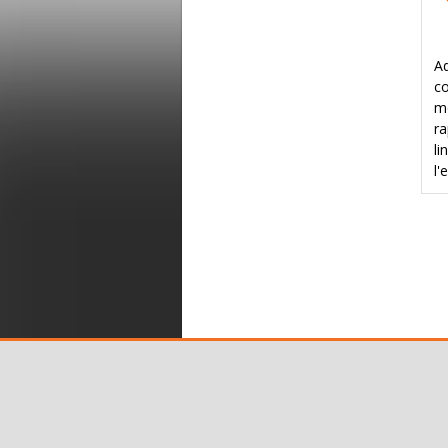
A
co
mo
ra
li
l'