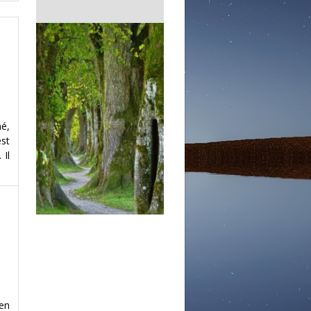
né,
est
 Il
en