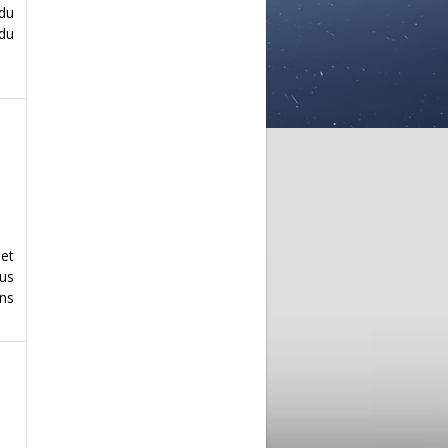
 du
du
 et
lus
ons