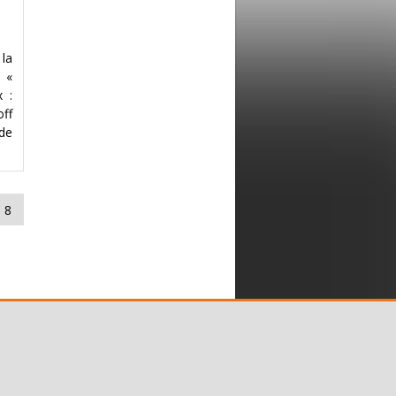
la
s «
 :
off
 de
8