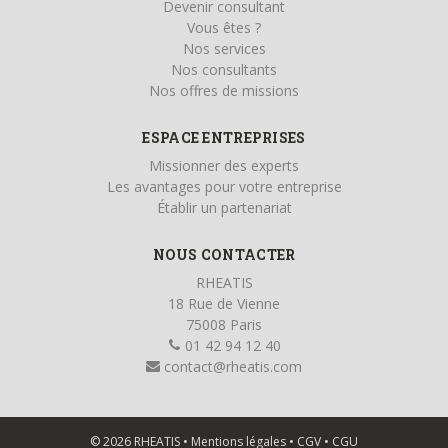
Devenir consultant
Vous êtes ?
Nos services
Nos consultants
Nos offres de missions
ESPACE ENTREPRISES
Missionner des experts
Les avantages pour votre entreprise
Établir un partenariat
NOUS CONTACTER
RHEATIS
18 Rue de Vienne
75008 Paris
01 42 94 12 40
contact@rheatis.com
© 2026 RHEATIS •
Mentions légales
•
CGV
•
CGU